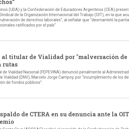
chos”
tinos (UDA) y la Confederación de Educadores Argentinos (CEA) presen
Sindical de la Organización Internacional del Trabajo (OIT), en la que ac
ulneración de derechos laborales”, al señalar que “desmanteló la parita
ionales ratificados por el país”.
l titular de Vialidad por "malversación de
 rutas
al de Vialidad Nacional (FEPEVINA) denunció penalmente al Administrad
 de Vialidad (DNV), Marcelo Jorge Campoy, por “incumplimiento de los d
ión de fondos públicos”.
espaldo de CTERA en su denuncia ante la OI
remio