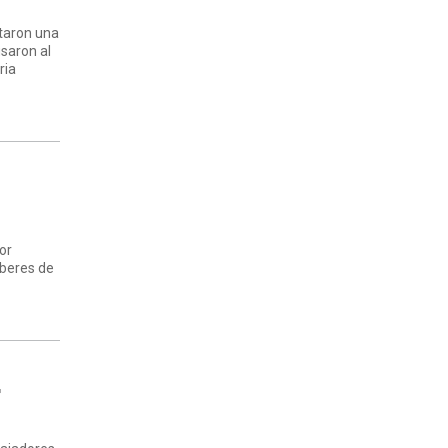
taron una
usaron al
ria
or
eberes de
T