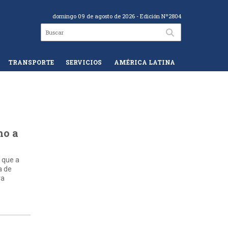
domingo 09 de agosto de 2026
- Edición Nº2804
TRANSPORTE
SERVICIOS
AMÉRICA LATINA
no a
 que a
a de
ra