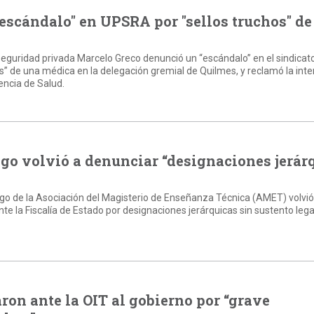
escándalo" en UPSRA por "sellos truchos" de
a seguridad privada Marcelo Greco denunció un “escándalo” en el sindic
chos” de una médica en la delegación gremial de Quilmes, y reclamó la int
dencia de Salud.
go volvió a denunciar “designaciones jerár
uego de la Asociación del Magisterio de Enseñanza Técnica (AMET) volvió
e la Fiscalía de Estado por designaciones jerárquicas sin sustento legal
on ante la OIT al gobierno por “grave