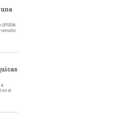
 una
ato UPSRA
ervención
quicas
 a
 en el