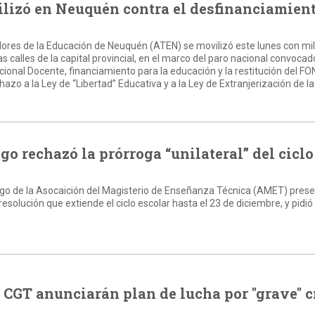
lizó en Neuquén contra el desfinanciamien
dores de la Educación de Neuquén (ATEN) se movilizó este lunes con mi
s calles de la capital provincial, en el marco del paro nacional convocad
cional Docente, financiamiento para la educación y la restitución del FON
zo a la Ley de “Libertad” Educativa y a la Ley de Extranjerización de la
o rechazó la prórroga “unilateral” del ciclo
uego de la Asocaición del Magisterio de Enseñanza Técnica (AMET) pres
esolución que extiende el ciclo escolar hasta el 23 de diciembre, y pidió 
 CGT anunciarán plan de lucha por "grave" c