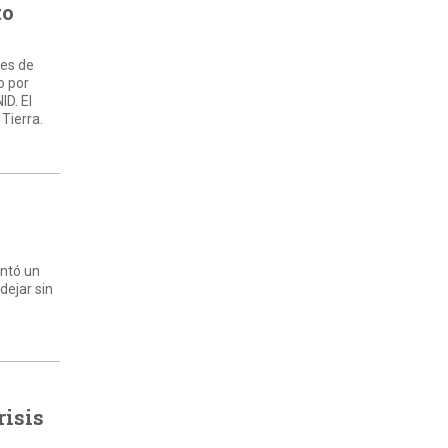
to
les de
o por
ID. El
 Tierra.
entó un
dejar sin
risis