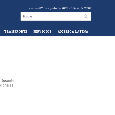
viernes 07 de agosto de 2026
- Edición Nº2802
TRANSPORTE
SERVICIOS
AMÉRICA LATINA
l Docente
acionales