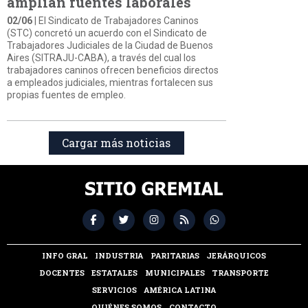
amplían fuentes laborales
02/06
| El Sindicato de Trabajadores Caninos
(STC) concretó un acuerdo con el Sindicato de
Trabajadores Judiciales de la Ciudad de Buenos
Aires (SITRAJU-CABA), a través del cual los
trabajadores caninos ofrecen beneficios directos
a empleados judiciales, mientras fortalecen sus
propias fuentes de empleo.
Cargar más noticias
INFO GRAL
INDUSTRIA
PARITARIAS
JERÁRQUICOS
DOCENTES
ESTATALES
MUNICIPALES
TRANSPORTE
SERVICIOS
AMÉRICA LATINA
QUIÉNES SOMOS
CONTACTO