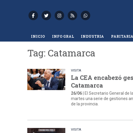
INICIO
INFO GRAL
INDUSTRIA
PARITARI
Tag: Catamarca
VISITA
La CEA encabezó ges
Catamarca
26/06
| El Secretario General de
martes una serie de gestiones an
de la provincia.
VISITA