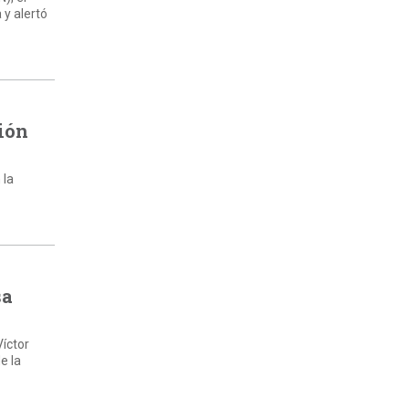
 y alertó
ión
 la
sa
Víctor
e la