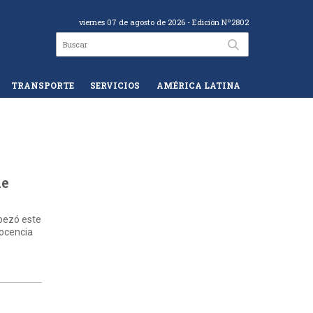
viernes 07 de agosto de 2026
- Edición Nº2802
TRANSPORTE
SERVICIOS
AMÉRICA LATINA
de
abezó este
docencia