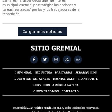
santafesina, al ser declarado “de interés
municipal, esencial y estratégico las acciones y
tareas realizadas” por las y los trabajadores de la
repartición.
Cargar más noticias
INFO GRAL
INDUSTRIA
PARITARIAS
JERÁRQUICOS
DOCENTES
ESTATALES
MUNICIPALES
TRANSPORTE
SERVICIOS
AMÉRICA LATINA
QUIÉNES SOMOS
CONTACTO
© Copyright 2024 /
sitiogremial.com.ar /
Todos los derechos reservados /