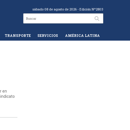
sábado 08 de agosto de 2026
- Edición Nº2803
TRANSPORTE
SERVICIOS
AMÉRICA LATINA
r en
Sindicato