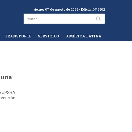
viernes 07 de agosto de 2026
- Edición Nº2802
TRANSPORTE
SERVICIOS
AMÉRICA LATINA
 una
ato UPSRA
ervención