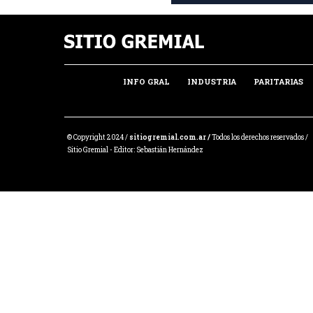
INFO GRAL
INDUSTRIA
PARITARIAS
© Copyright 2024 /
sitiogremial.com.ar /
Todos los derechos reservados /
Sitio Gremial - Editor: Sebastián Hernández
Share this selection