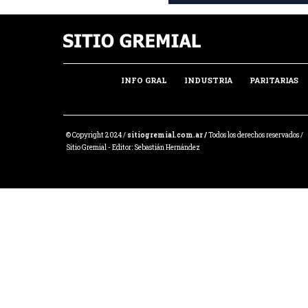
INFO GRAL
INDUSTRIA
PARITARIAS
© Copyright 2024 /
sitiogremial.com.ar /
Todos los derechos reservados /
Sitio Gremial - Editor: Sebastián Hernández
Share this selection