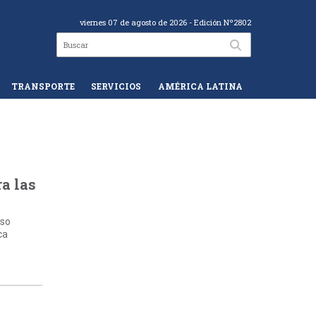
viernes 07 de agosto de 2026
- Edición Nº2802
TRANSPORTE
SERVICIOS
AMÉRICA LATINA
a las
eso
ca