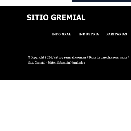
INFO GRAL
INDUSTRIA
PARITARIAS
© Copyright 2024 /
sitiogremial.com.ar /
Todos los derechos reservados /
Sitio Gremial - Editor: Sebastián Hernández
Share this selection