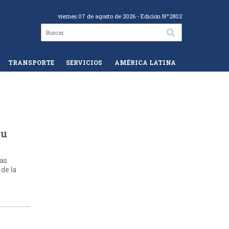
viernes 07 de agosto de 2026
- Edición Nº2802
TRANSPORTE
SERVICIOS
AMÉRICA LATINA
su
las
 de la