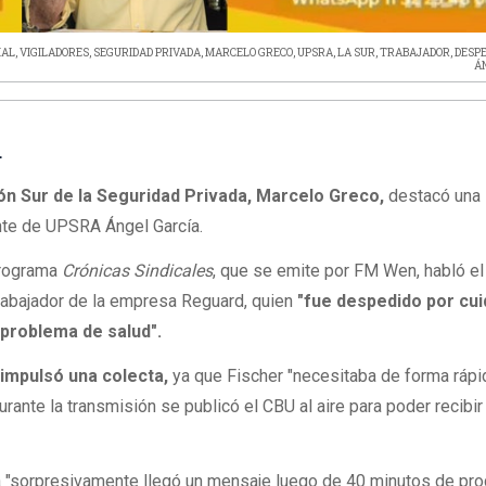
IAL
,
VIGILADORES
,
SEGURIDAD PRIVADA
,
MARCELO GRECO
,
UPSRA
,
LA SUR
,
TRABAJADOR
,
DESPE
Á
L
ión Sur de la Seguridad Privada, Marcelo Greco,
destacó una
ente de UPSRA Ángel García.
programa
Crónicas Sindicales
, que se emite por FM Wen, habló el
trabajador de la empresa Reguard, quien
"fue despedido por cui
 problema de salud".
impulsó una colecta,
ya que Fischer "necesitaba de forma rápi
rante la transmisión se publicó el CBU al aire para poder recibir
 "sorpresivamente llegó un mensaje luego de 40 minutos de pr