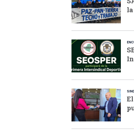
S
la
ENC
SE
In
SIN
El
pu