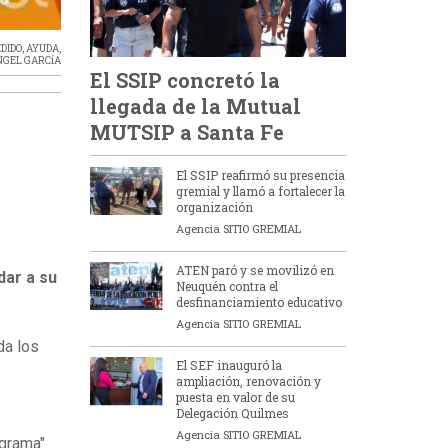
DIDO
,
AYUDA
,
NGEL GARCíA
El SSIP concretó la
llegada de la Mutual
MUTSIP a Santa Fe
El SSIP reafirmó su presencia
gremial y llamó a fortalecer la
organización
Agencia SITIO GREMIAL
ATEN paró y se movilizó en
dar a su
Neuquén contra el
desfinanciamiento educativo
Agencia SITIO GREMIAL
da los
El SEF inauguró la
ampliación, renovación y
puesta en valor de su
Delegación Quilmes
Agencia SITIO GREMIAL
ograma"