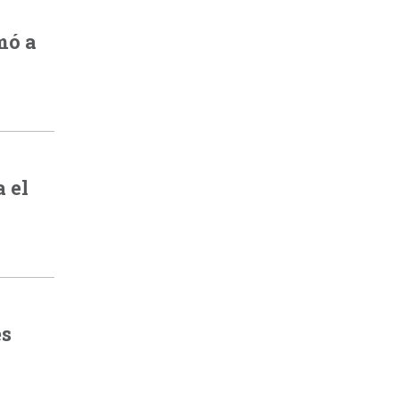
mó a
 el
es