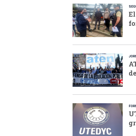
SEG
El
fo
JOR
AT
de
FOR
UT
gr