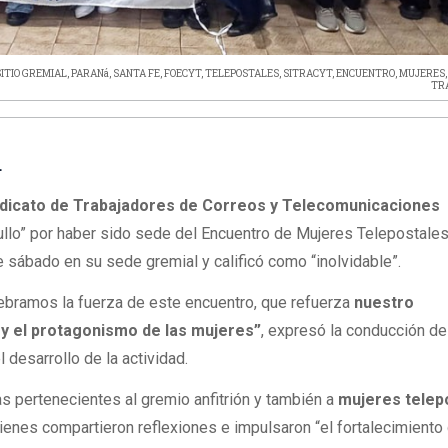
SITIO GREMIAL
,
PARANá
,
SANTA FE
,
FOECYT
,
TELEPOSTALES
,
SITRACYT
,
ENCUENTRO
,
MUJERES
TR
L
ndicato de Trabajadores de Correos y Telecomunicaciones
llo” por haber sido sede del Encuentro de Mujeres Telepostales
e sábado en su sede gremial y calificó como “inolvidable”.
bramos la fuerza de este encuentro, que refuerza
nuestro
y el protagonismo de las mujeres”
, expresó la conducción de
 desarrollo de la actividad.
as pertenecientes al gremio anfitrión y también a
mujeres telep
ienes compartieron reflexiones e impulsaron “el fortalecimiento 