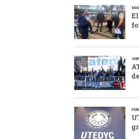
SEG
El
fo
JOR
AT
de
FOR
UT
gr