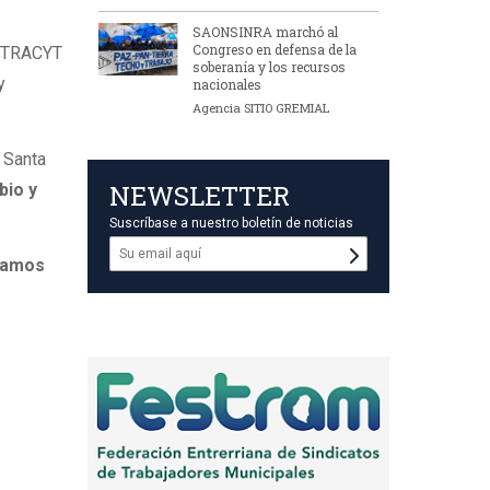
SAONSINRA marchó al
Congreso en defensa de la
ITRACYT
soberanía y los recursos
y
nacionales
Agencia SITIO GREMIAL
T Santa
NEWSLETTER
bio y
Suscríbase a nuestro boletín de noticias
gamos