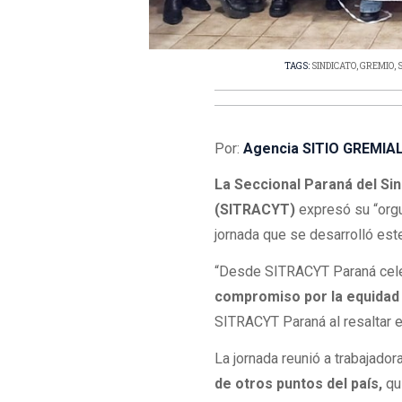
TAGS:
SINDICATO
,
GREMIO
,
Por:
Agencia SITIO GREMIA
La Seccional Paraná del Si
(SITRACYT)
expresó su “orgu
jornada que se desarrolló est
“Desde SITRACYT Paraná cele
compromiso por la equidad 
SITRACYT Paraná al resaltar el
La jornada reunió a trabajador
de otros puntos del país,
qu