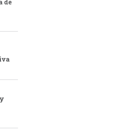
a de
tiva
 y