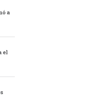
mó a
 el
es