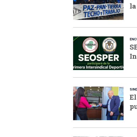
la
ENC
SE
In
SIN
El
pu