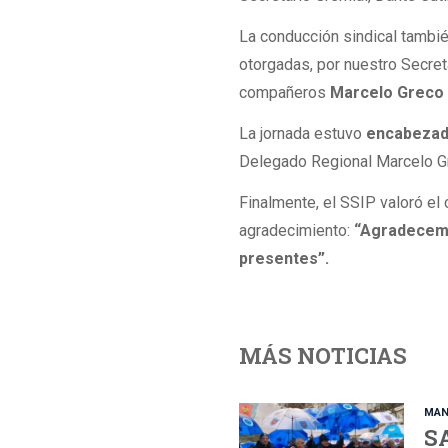
La conducción sindical tambi
otorgadas, por nuestro Secre
compañeros
Marcelo Greco 
La jornada estuvo
encabezada
Delegado Regional Marcelo Gr
Finalmente, el SSIP valoró el
agradecimiento:
“Agradecemos
presentes”.
MÁS NOTICIAS
MAN
S