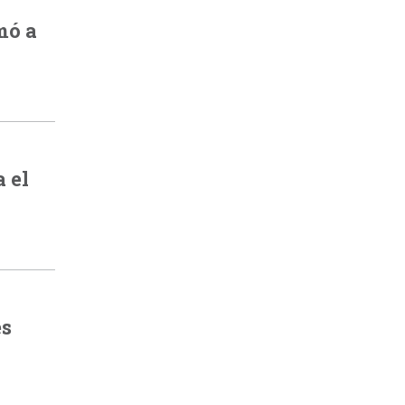
mó a
 el
es