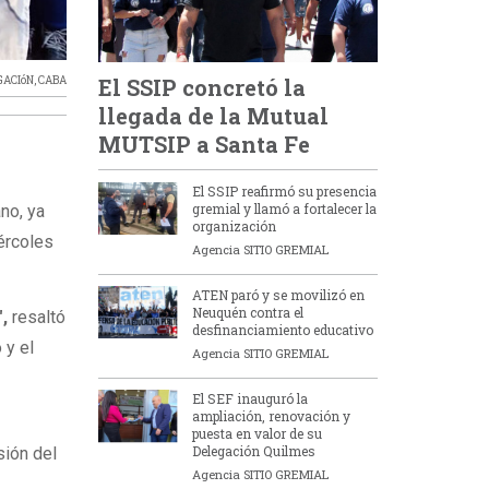
GACIóN
,
CABA
El SSIP concretó la
llegada de la Mutual
MUTSIP a Santa Fe
El SSIP reafirmó su presencia
gremial y llamó a fortalecer la
no, ya
organización
ércoles
Agencia SITIO GREMIAL
ATEN paró y se movilizó en
Neuquén contra el
,
resaltó
desfinanciamiento educativo
 y el
Agencia SITIO GREMIAL
El SEF inauguró la
ampliación, renovación y
puesta en valor de su
Delegación Quilmes
sión del
Agencia SITIO GREMIAL