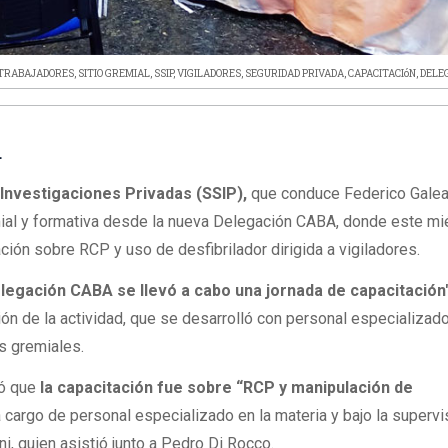
TRABAJADORES
,
SITIO GREMIAL
,
SSIP
,
VIGILADORES
,
SEGURIDAD PRIVADA
,
CAPACITACIóN
,
DELE
L
 Investigaciones Privadas (SSIP),
que conduce Federico Galea
ial y formativa desde la nueva Delegación CABA, donde este mi
ción sobre RCP y uso de desfibrilador dirigida a vigiladores.
elegación CABA se llevó a cabo una jornada de capacitación"
ción de la actividad, que se desarrolló con personal especializado
s gremiales.
có que
la capacitación fue sobre “RCP y manipulación de
 cargo de personal especializado en la materia y bajo la supervi
ni, quien asistió junto a Pedro Di Rocco.