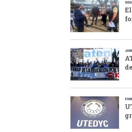
SEG
El
fo
JOR
AT
de
FOR
UT
gr