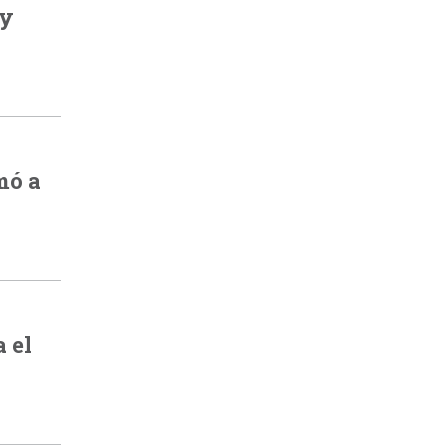
 y
mó a
 el