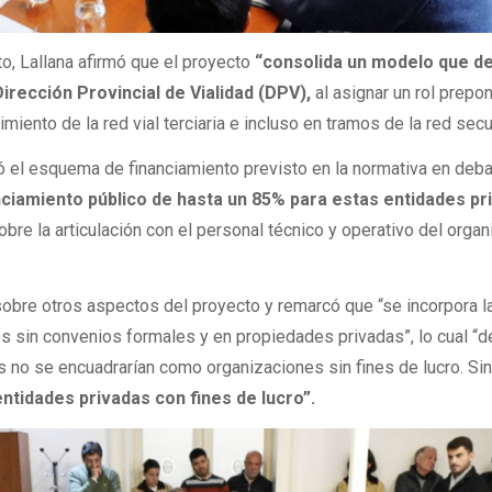
to, Lallana afirmó que el proyecto
“consolida un modelo que deb
Dirección Provincial de Vialidad (DPV),
al asignar un rol prepo
miento de la red vial terciaria e incluso en tramos de la red secu
ó el esquema de financiamiento previsto en la normativa en deb
nciamiento público de hasta un 85% para estas entidades pr
obre la articulación con el personal técnico y operativo del orga
obre otros aspectos del proyecto y remarcó que “se incorpora l
os sin convenios formales y en propiedades privadas”, lo cual “d
 no se encuadrarían como organizaciones sin fines de lucro. Si
ntidades privadas con fines de lucro”.