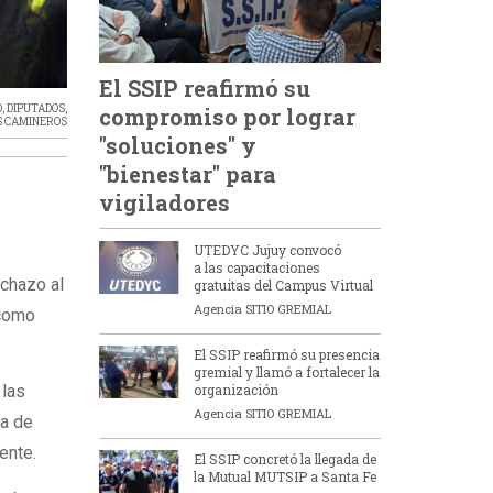
El SSIP reafirmó su
O
,
DIPUTADOS
,
compromiso por lograr
S CAMINEROS
"soluciones" y
"bienestar" para
vigiladores
UTEDYC Jujuy convocó
a las capacitaciones
echazo al
gratuitas del Campus Virtual
Agencia SITIO GREMIAL
 como
El SSIP reafirmó su presencia
gremial y llamó a fortalecer la
organización
 las
Agencia SITIO GREMIAL
ra de
ente.
El SSIP concretó la llegada de
la Mutual MUTSIP a Santa Fe