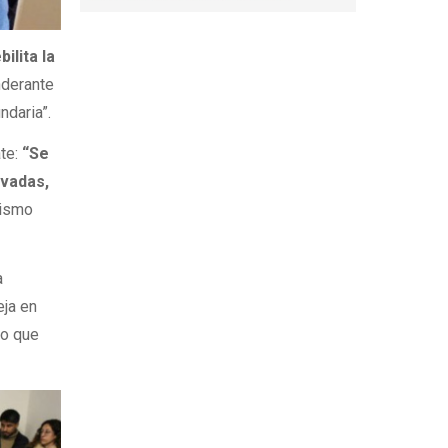
ilita la
nderante
ndaria”.
ate:
“Se
ivadas,
nismo
a
eja en
no que