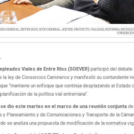
RIO GENERAL
,
ENTRE RíOS
,
SITIO GREMIAL
,
SOEVER
,
PROYECTO
,
VIALIDAD
,
REFORMA
,
RECHAZ
CONSORCIO
L
Empleados Viales de Entre Ríos (SOEVER)
participó del debate
de la ley de Consorcios Camineros y manifestó su contundente r
r que “mantiene un enfoque que continúa desplazando al Estado
planificación de la política vial entrerriana”.
o se dio este martes en el marco de una reunión conjunta
de
s y Planeamiento y de Comunicaciones y Transporte de la Cáma
nde se analiza una propuesta de modificación de la normativa vig