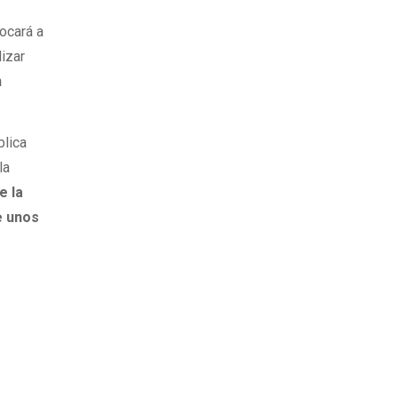
vocará a
lizar
n
blica
la
e la
e unos