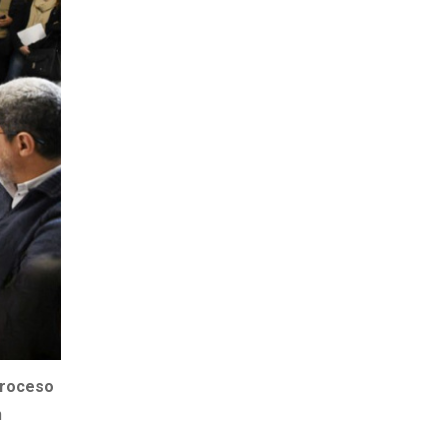
proceso
n