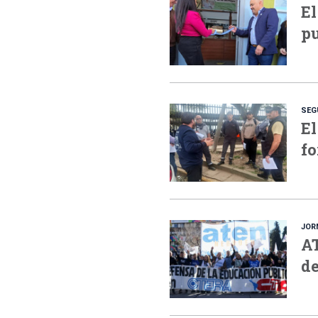
El
pu
SEG
El
fo
JOR
AT
de