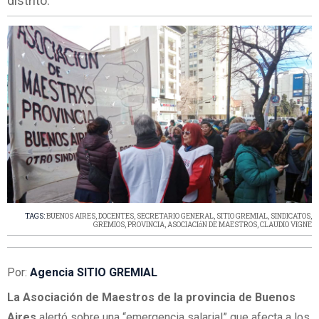
distrito.
TAGS:
BUENOS AIRES
,
DOCENTES
,
SECRETARIO GENERAL
,
SITIO GREMIAL
,
SINDICATOS
,
GREMIOS
,
PROVINCIA
,
ASOCIACIóN DE MAESTROS
,
CLAUDIO VIGNE
Por:
Agencia SITIO GREMIAL
La Asociación de Maestros de la provincia de Buenos
Aires
alertó sobre una “emergencia salarial” que afecta a los