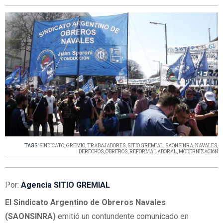
TAGS:
SINDICATO
,
GREMIO
,
TRABAJADORES
,
SITIO GREMIAL
,
SAONSINRA
,
NAVALES
,
DERECHOS
,
OBREROS
,
REFORMA LABORAL
,
MODERNIZACIóN
Por:
Agencia SITIO GREMIAL
El Sindicato Argentino de Obreros Navales
(SAONSINRA)
emitió un contundente comunicado en