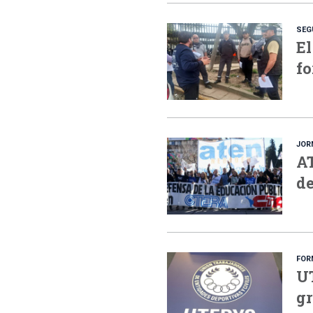
SEG
El
fo
JOR
AT
de
FOR
UT
gr