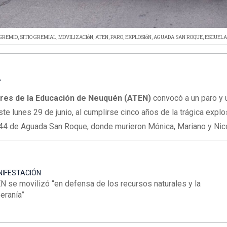
GREMIO
,
SITIO GREMIAL
,
MOVILIZACIóN
,
ATEN
,
PARO
,
EXPLOSIóN
,
AGUADA SAN ROQUE
,
ESCUEL
L
ores de la Educación de Neuquén (ATEN)
convocó a un paro y 
ste lunes 29 de junio, al cumplirse cinco años de la trágica expl
 144 de Aguada San Roque, donde murieron Mónica, Mariano y Ni
IFESTACIÓN
N se movilizó “en defensa de los recursos naturales y la
eranía”