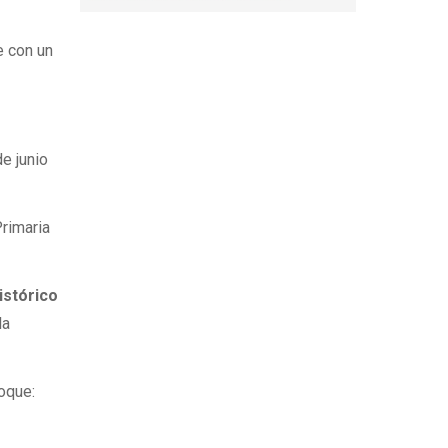
e con un
e junio
Primaria
histórico
la
oque: