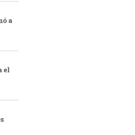
mó a
 el
es