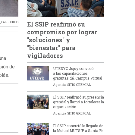
A
,
FALLECIDOS
El SSIP reafirmó su
compromiso por lograr
"soluciones" y
"bienestar" para
vigiladores
una
osión de
UTEDYC Jujuy convocó
a las capacitaciones
colás.
gratuitas del Campus Virtual
Agencia SITIO GREMIAL
El SSIP reafirmó su presencia
gremial y llamó a fortalecer la
organización
Agencia SITIO GREMIAL
El SSIP concretó la llegada de
la Mutual MUTSIP a Santa Fe