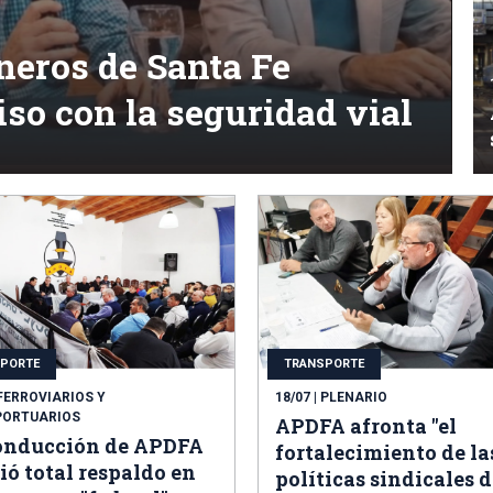
neros de Santa Fe
so con la seguridad vial
PORTE
TRANSPORTE
 FERROVIARIOS Y
18/07
| PLENARIO
PORTUARIOS
APDFA afronta "el
onducción de APDFA
fortalecimiento de la
ió total respaldo en
políticas sindicales d